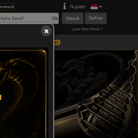
Rupiah
an pengalaman bermain yang lebih optimal.
Daftar
Masuk
Lupa Kata Sandi ?
ita
Promosi