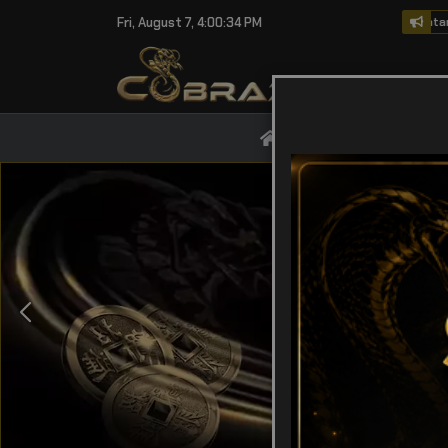
Fri, August 7, 4:00:35 PM
⚡ Selamat datang di CO
Slot
Live Game