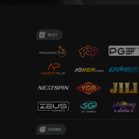
SLOT
CASINO