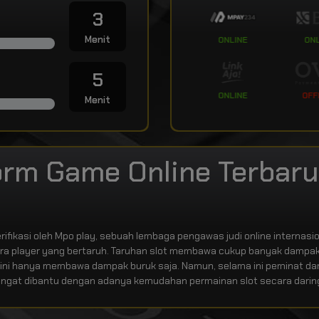
3
Menit
ONLINE
ONLINE
ONLINE
OFF
5
OFFLINE
ONLINE
OFFLINE
ON
Menit
orm Game Online Terbar
rifikasi oleh Mpo play, sebuah lembaga pengawas judi online internas
para player yang bertaruh. Taruhan slot membawa cukup banyak dampak
i hanya membawa dampak buruk saja. Namun, selama ini peminat dari 
angat dibantu dengan adanya kemudahan permainan slot secara daring 