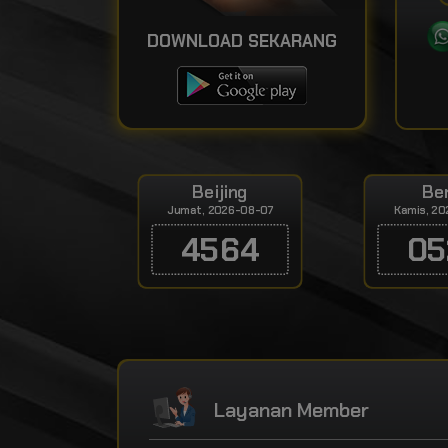
087794679938
DOWNLOAD SEKARANG
ing
Berlin
Ban
26-08-07
Kamis, 2026-08-06
Jumat, 2
64
0520
59
Layanan Member