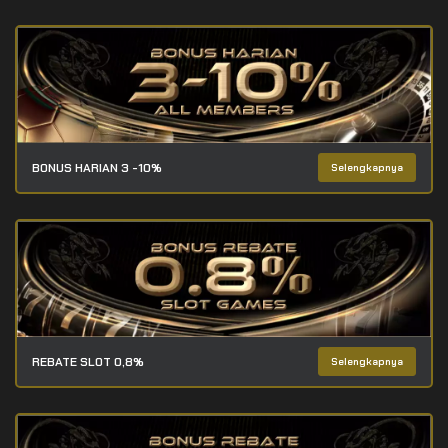
BONUS HARIAN 3 -10%
Selengkapnya
REBATE SLOT 0,8%
Selengkapnya