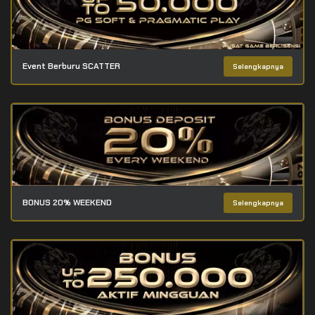
Event Berburu SCATTER
Selengkapnya
BONUS 20% WEEKEND
Selengkapnya