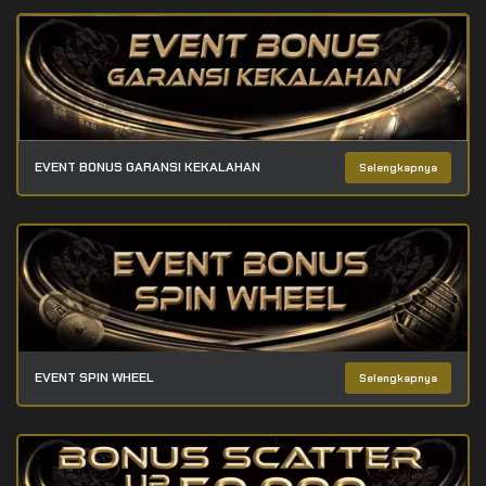
EVENT BONUS GARANSI KEKALAHAN
Selengkapnya
EVENT SPIN WHEEL
Selengkapnya