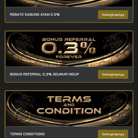
REBATE SABUNG AYAM 0.5%
Selengkapnya
BONUS REFERRAL 0,3% SEUMUR HIDUP
Selengkapnya
TERMS CONDITIONS
Selengkapnya