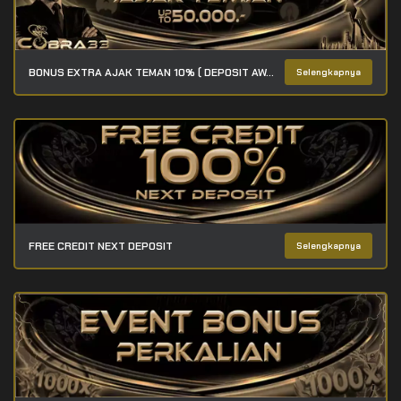
BONUS EXTRA AJAK TEMAN 10% ( DEPOSIT AWAL )
Selengkapnya
FREE CREDIT NEXT DEPOSIT
Selengkapnya