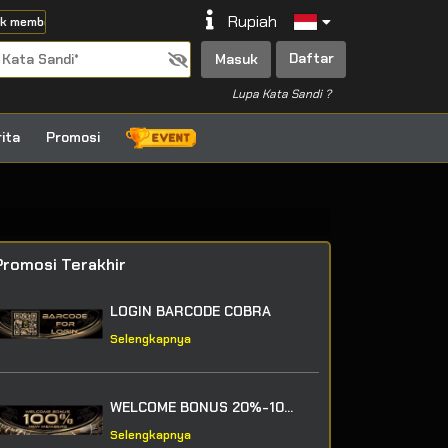
Rupiah
berikan pengalaman bermain yang lebih optimal.
Daftar
Masuk
Lupa Kata Sandi ?
ita
Promosi
Promosi Terakhir
LOGIN BARCODE COBRA
Selengkapnya
WELCOME BONUS 20%-10...
Selengkapnya