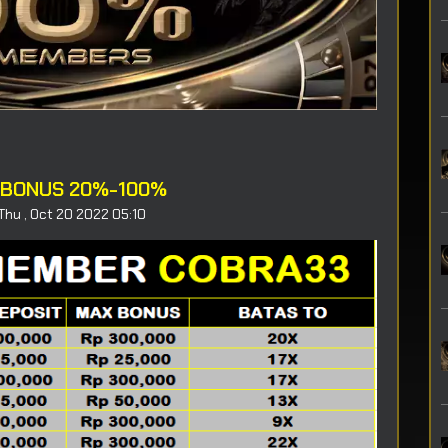
BONUS 20%-100%
Thu , Oct 20 2022 05:10