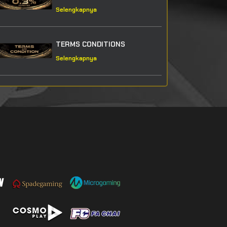
Selengkapnya
TERMS CONDITIONS
Selengkapnya