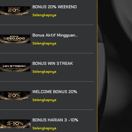
BONUS 20% WEEKEND
Selengkapnya
Bonus Aktif Mingguan...
Selengkapnya
BONUS WIN STREAK
Selengkapnya
WELCOME BONUS 20%
Selengkapnya
BONUS HARIAN 3 -10%
Selengkapnya