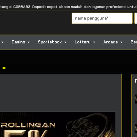
i COBRA33. Deposit cepat, akses mudah, dan layanan profesional untuk memb
Casino
Sportsbook
Lottery
Arcade
Ber
m 05