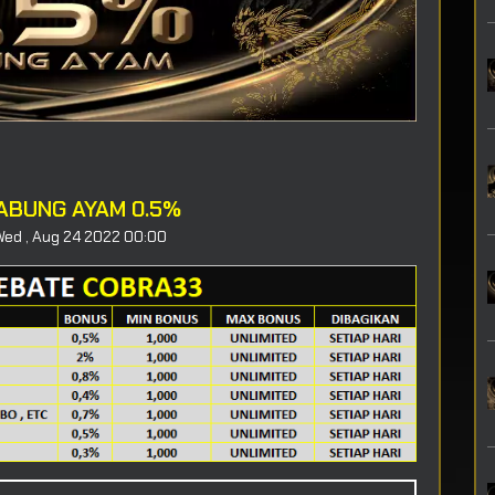
ABUNG AYAM 0.5%
ed , Aug 24 2022 00:00