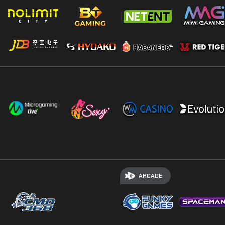
ARCADE