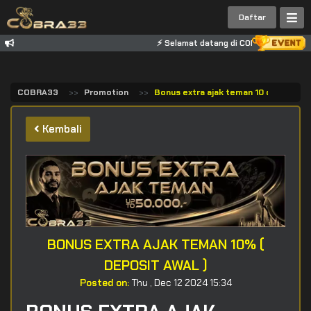
Daftar
⚡ Selamat datang di COBRA33. Deposit
COBRA33
Promotion
Bonus extra ajak teman 10 deposit aw
Kembali
BONUS EXTRA AJAK TEMAN 10% (
DEPOSIT AWAL )
Posted on:
Thu , Dec 12 2024 15:34